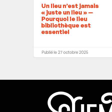
Un lieu n’est jamais
« juste un lieu » —
Pourquoi le lieu
bibliothèque est
essentiel
27 octobre 2025