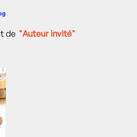
og
nt de
"Auteur invité"