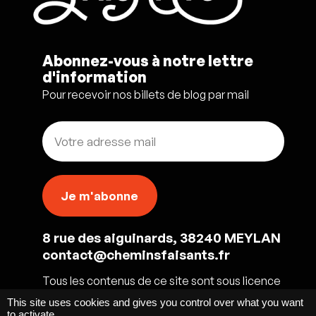
Abonnez-vous à notre lettre
d'information
Pour recevoir nos billets de blog par mail
8 rue des aiguinards, 38240 MEYLAN
contact@cheminsfaisants.fr
Tous les contenus de ce site sont sous licence
CC BY-NC-SA 4.0
This site uses cookies and gives you control over what you want
to activate