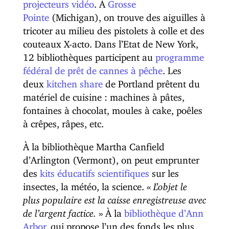
projecteurs vidéo
. À
Grosse
Pointe
(Michigan), on trouve des aiguilles à
tricoter au milieu des pistolets à colle et des
couteaux X-acto. Dans l’Etat de New York,
12 bibliothèques participent au
programme
fédéral de prêt de cannes à pêche
. Les
deux
kitchen share
de Portland prêtent du
matériel de cuisine : machines à pâtes,
fontaines à chocolat, moules à cake, poêles
à crêpes, râpes, etc.
À la bibliothèque Martha Canfield
d’Arlington (Vermont), on peut emprunter
des
kits éducatifs scientifiques
sur les
insectes, la météo, la science. «
L’objet le
plus populaire est la caisse enregistreuse avec
de l’argent factice.
» À la
bibliothèque d’Ann
Arbor
, qui propose l’un des fonds les plus