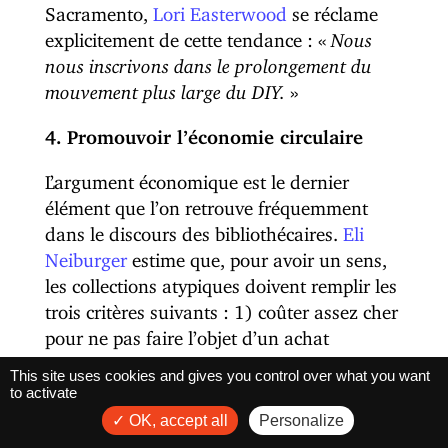
Sacramento,
Lori Easterwood
se réclame
explicitement de cette tendance : «
Nous
nous inscrivons dans le prolongement du
mouvement plus large du DIY.
»
4. Promouvoir l’économie circulaire
L’argument économique est le dernier
élément que l’on retrouve fréquemment
dans le discours des bibliothécaires.
Eli
Neiburger
estime que, pour avoir un sens,
les collections atypiques doivent remplir les
trois critères suivants : 1) coûter assez cher
pour ne pas faire l’objet d’un achat
d’impulsion, 2) être utile pendant une
This site uses cookies and gives you control over what you want
courte période (7 jours par exemple) 3) ne
to activate
pas correspondre à un besoin
OK, accept all
Personalize
permanent. Un bon exemple ? le theremin