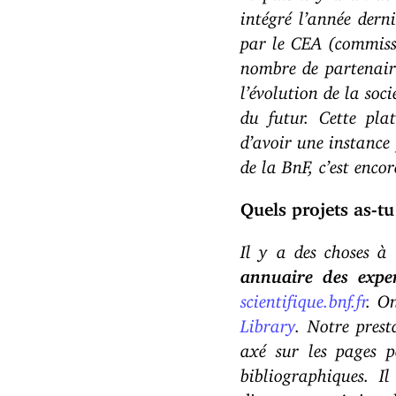
intégré l’année derni
par le CEA (commissa
nombre de partenaire
l’évolution de la soc
du futur. Cette pla
d’avoir une instance 
de la BnF, c’est enco
Quels projets as-t
Il y a des choses à 
annuaire des expe
scientifique.bnf.fr
. On
Library
. Notre pres
axé sur les pages pe
bibliographiques. I
directement. Aujourd