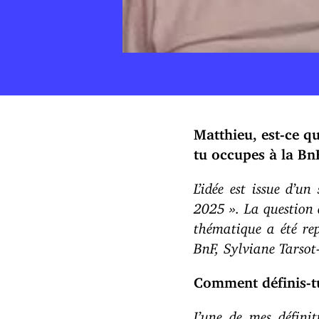
Matthieu, est-ce q
tu occupes à la Bn
L’idée est issue d’u
2025 ». La question d
thématique a été rep
BnF, Sylviane Tarsot-
Comment définis-tu
L’une de mes définit