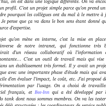
 un profil. C’est un projet simple parce qu’on prend un 
re pourquoi les collègues ont du mal à le mettre à
r. Je pense que ça va dans le bon sens étant donné q
rce d’expertise.
ojet qu’on mène en interne, c’est la mise en pla
nverse de notre intranet, qui fonctionne très 
girait d’un réseau collaboratif où l’information 
montante… C’est un outil de travail mais qui vise 
ans un établissement très formel. Il y avait un proje
ique avec une importante phase d’étude mais qui ava
ficile d’en évaluer l’impact, le coût, etc. J’ai proposé
érimentation par l’usage. On a choisi de travaille
ciel français, et
Bee-Inn
qui a été développé par l
o tank dont nous sommes membres. On va les tester
 déjà structurées : les coordinateurs de service publi