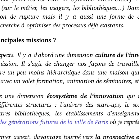
(sur le métier, les usagers, les bibliothèques…) Dans
ion de rupture mais il y a aussi une forme de
cherche à optimiser des processus déjà existants.
incipales missions ?
aspects. Il y a d’abord une dimension
culture de l’in
ssion. Il s’agit de changer nos façons de travaille
être un peu moins hiérarchique dans une maison qui
e, avec un volet formation, animation de séminaires, et
ute une dimension
écosystème de l’innovation
qui r
fférentes structures : l’univers des start-ups, le 
utres bibliothèques, les établissements d’enseigne
des générations futures de la ville de Paris
où je repré
rnier aspect, davantage tourné vers
la prospective 