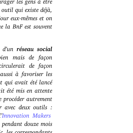
outil qui existe déjà,
 jour eux-mêmes et on
ue la BnF est souvent
ce d’un
réseau social
bien mais de façon
circulerait de façon
aussi à favoriser les
t qui avait été lancé
it été mis en attente
 de procéder autrement
r avec deux outils :
’
Innovation Makers
 pendant douze mois
c, les correspondants