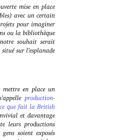
ouverte mise en place
bles) avec un certain
projets pour imaginer
ans ou la bibliothèque
notre souhait serait
 situé sur l’esplanade
de mettre en place un
’appelle
production-
ce que fait la British
onvivial et davantage
ste leurs productions
 gens soient exposés
rager les gens à être