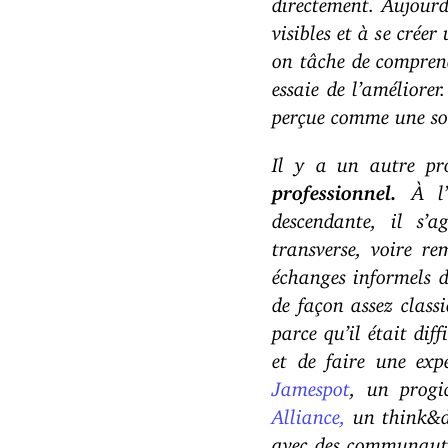
visibles et à se créer
on tâche de comprend
essaie de l’améliore
perçue comme une sou
Il y a un autre pr
professionnel.
À l’i
descendante, il s’a
transverse, voire re
échanges informels d
de façon assez class
parce qu’il était dif
et de faire une exp
Jamespot
, un progi
Alliance,
un think&d
avec des communautés