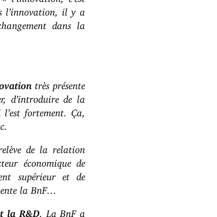
 l’innovation, il y a
 changement dans la
novation
très présente
r, d’introduire de la
 l’est fortement. Ça,
c.
elève de la relation
secteur économique de
ment supérieur et de
sente la BnF…
et la R&D
. La BnF a