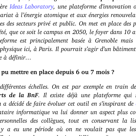
ère
Ideas Laboratory
, une plateforme d’innovation 
riat à l’énergie atomique et aux énergies renouvela
s des secteurs privé et public. On met en place des 
iété, que ce soit le campus en 2050, le foyer dans 10 
teforme est principalement basée à Grenoble mais 
physique ici, à Paris. Il pourrait s’agir d’un bâtiment
re à définir…
u pu mettre en place depuis 6 ou 7 mois ?
différentes échelles. On est par exemple en train 
rts de la BnF
. Il existe déjà une plateforme qui s
 a décidé de faire évoluer cet outil en s’inspirant de
tataire informatique va lui donner un aspect plus c
rsonnelles des collègues, tout en conservant la li
l y a eu une période où on ne voulait pas que les
’hui, on est dans une logique différente. On va encou