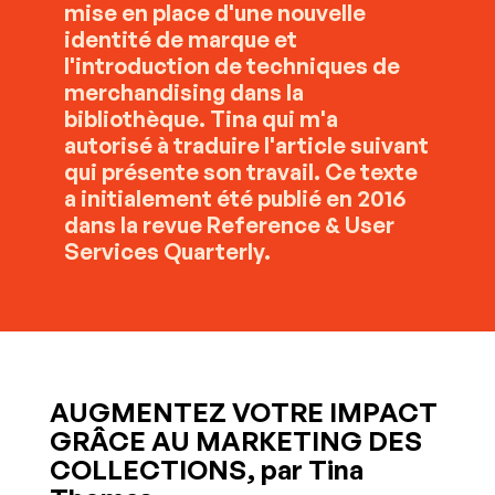
mise en place d'une nouvelle
identité de marque et
l'introduction de techniques de
merchandising dans la
bibliothèque. Tina qui m'a
autorisé à traduire l'article suivant
qui présente son travail. Ce texte
a initialement été publié en 2016
dans la revue Reference & User
Services Quarterly.
AUGMENTEZ VOTRE IMPACT
GRÂCE AU MARKETING DES
COLLECTIONS, par Tina