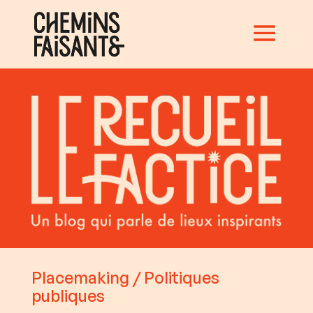
Placemaking
/
Politiques
publiques