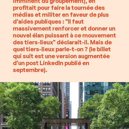
imminent du groupement), en
profitait pour faire la tournée des
médias et militer en faveur de plus
d’aides publiques : "Il faut
massivement renforcer et donner un
nouvel élan puissant à ce mouvement
des tiers-lieux" déclarait-il. Mais de
quel tiers-lieux parle-t-on ? (le billet
qui suit est une version augmentée
d'un post LinkedIn publié en
septembre).