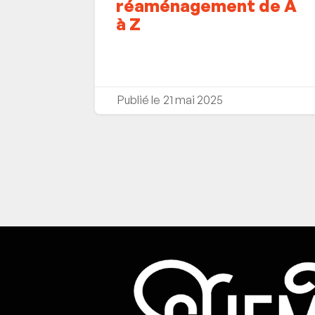
réaménagement de A
à Z
21 mai 2025