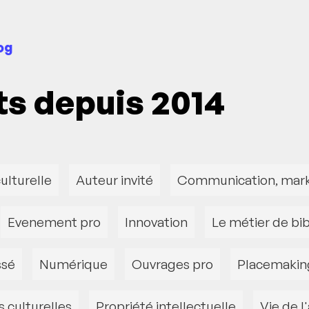
og
ets depuis 2014
ulturelle
Auteur invité
Communication, mark
Evenement pro
Innovation
Le métier de bib
ssé
Numérique
Ouvrages pro
Placemakin
s culturelles
Propriété intellectuelle
Vie de l